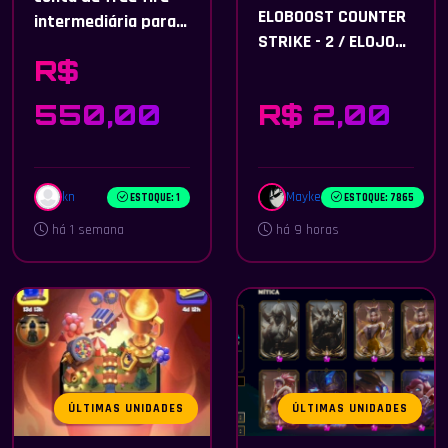
ELOBOOST COUNTER
intermediária para
STRIKE - 2 / ELOJOB
pessoas exigentes.
R$
CS2 / BOOST RANK
GC e ESPECIAL
550,00
R$ 2,00
kn
Mayke
ESTOQUE: 1
ESTOQUE: 7865
há 1 semana
há 9 horas
ÚLTIMAS UNIDADES
ÚLTIMAS UNIDADES