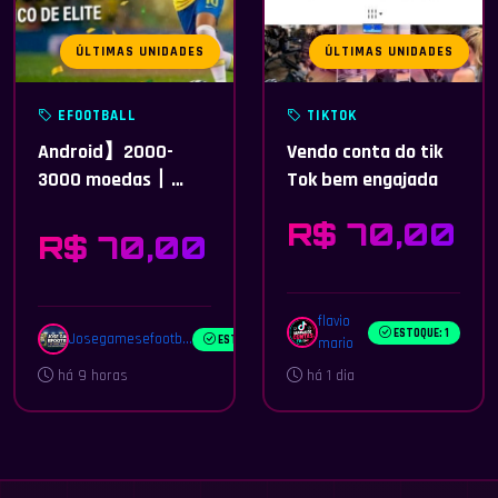
ÚLTIMAS UNIDADES
ÚLTIMAS UNIDADES
EFOOTBALL
TIKTOK
Android】2000-
Vendo conta do tik
3000 moedas丨
Tok bem engajada
1800000-2200000
R$ 70,00
GP丨18 jogadores
R$ 70,00
aleatórios
flavio
ESTOQUE: 1
Josegamesefootb...
ESTOQUE: 5
mario
há 9 horas
há 1 dia