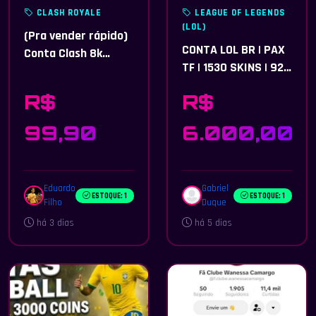
CLASH ROYALE
LEAGUE OF LEGENDS
(LOL)
(Pra vender rápido)
CONTA LOL BR | PAX
Conta Clash 8k
TF | 1530 SKINS | 92
Troféus e várias
PRESTÍGIO | 6
coisas
R$
R$
ULTIMATE | 323
CROMAS
99,90
6.000,00
Eduardo
Gabriel
ESTOQUE: 1
ESTOQUE: 1
Filho
Duque
há 3 dias
há 5 dias