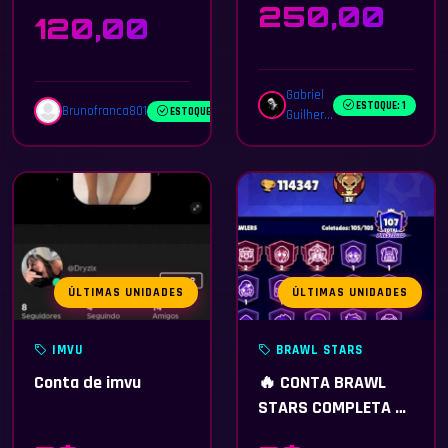
250,00
120,00
Gabriel
ESTOQUE: 1
Brunofranca801
ESTOQUE: 1
Guilher...
ÚLTIMAS UNIDADES
ÚLTIMAS UNIDADES
IMVU
BRAWL STARS
Conta de imvu
🔥 CONTA BRAWL
STARS COMPLETA À
VENDA 🔥