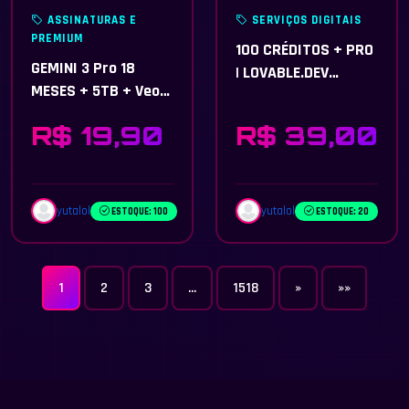
ASSINATURAS E
SERVIÇOS DIGITAIS
PREMIUM
100 CRÉDITOS + PRO
GEMINI 3 Pro 18
| LOVABLE.DEV
MESES + 5TB + Veo
RECARGA
3.1 + Flow + Omni
R$ 19,90
R$ 39,00
Flash
yutalol
yutalol
ESTOQUE: 100
ESTOQUE: 20
1
2
3
...
1518
»
»»