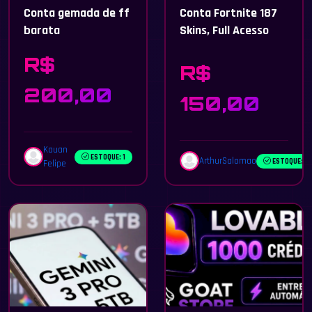
Conta gemada de ff
Conta Fortnite 187
barata
Skins, Full Acesso
R$
R$
200,00
150,00
Kauan
ESTOQUE: 1
ArthurSalomao
ESTOQUE: 1
Felipe