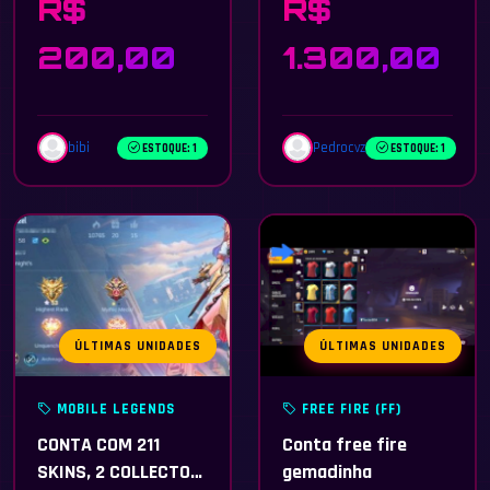
R$
R$
200,00
1.300,00
bibi
Pedrocvz
ESTOQUE: 1
ESTOQUE: 1
ÚLTIMAS UNIDADES
ÚLTIMAS UNIDADES
MOBILE LEGENDS
FREE FIRE (FF)
CONTA COM 211
Conta free fire
SKINS, 2 COLLECTOR,
gemadinha