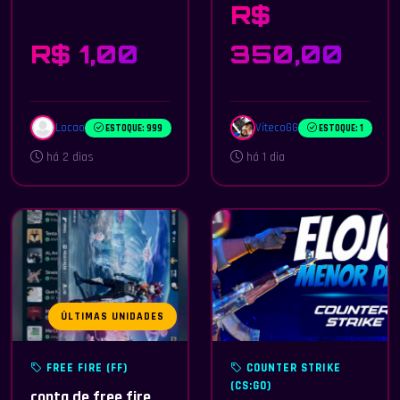
R$
R$ 1,00
350,00
Locao
VitecoGG
ESTOQUE: 999
ESTOQUE: 1
há 2 dias
há 1 dia
ÚLTIMAS UNIDADES
FREE FIRE (FF)
COUNTER STRIKE
(CS:GO)
conta de free fire