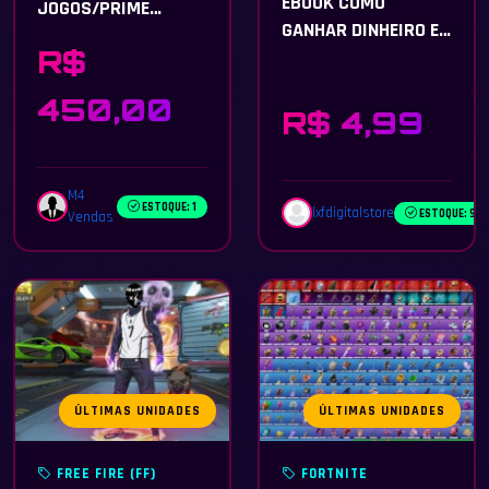
EBOOK COMO
JOGOS/PRIME
GANHAR DINHEIRO E
CS/PROGRESSO DBD
R$
SAIR DAS DIVÍDAS +
BÔNUS RENDA EXTRA
450,00
R$ 4,99
M4
ESTOQUE: 1
lxfdigitalstore
ESTOQUE: 900
Vendas
ÚLTIMAS UNIDADES
ÚLTIMAS UNIDADES
FREE FIRE (FF)
FORTNITE