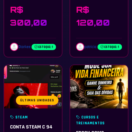
1 ASPIRANT, 1 STAR
R$
R$
ANUAL,1 LUCKYBOX E
1 SANRIO
300,00
120,00
Starkee
patricia
ESTOQUE: 1
ESTOQUE: 1
ÚLTIMAS UNIDADES
STEAM
CURSOS E
TREINAMENTOS
CONTA STEAM C 94