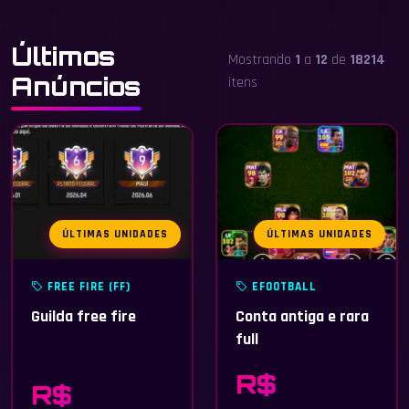
Últimos
Mostrando
1
a
12
de
18214
Anúncios
itens
ÚLTIMAS UNIDADES
ÚLTIMAS UNIDADES
FREE FIRE (FF)
EFOOTBALL
Guilda free fire
Conta antiga e rara
full
R$
R$