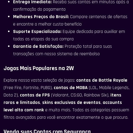
Entrega Imediata:
Receba suas contas em minutos após a
confirmação do pagamento
Melhores Preços do Brasil:
Compare centenas de ofertas
e encontre o melhor custo-benefício
Suporte Especializado:
Equipe dedicada para auxiliar em
todas as etapas da sua compra
Garantia de Satisfação:
Proteção total para suas
transações com nosso sistema de reembolso
Jogos Mais Populares na 2W
Explore nossa vasta seleção de jogos:
contas de Battle Royale
(Free Fire, Fortnite, PUBG),
contas de MOBA
(LOL, Mobile Legends,
Dota 2),
contas de FPS
(Valorant, CS:GO, Rainbow Six),
itens
raros e limitados
,
skins exclusivas de eventos
,
accounts
level alto com rank
e muito mais. Todas as categorias possuem
filtros avançados para você encontrar exatamente o que procura.
Venda suas Contas com Segurança