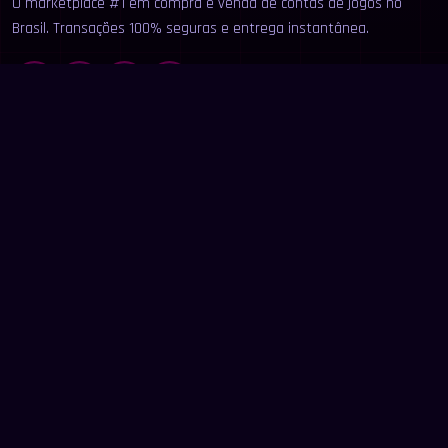
O marketplace #1 em compra e venda de contas de jogos no
Brasil. Transações 100% seguras e entrega instantânea.
LINKS
Início
Categorias
Buscar
Anunciar
Contato
LEGAL
Termos de Uso