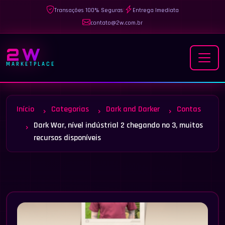
Transações 100% Seguras
|
Entrega Imediata
contato@2w.com.br
2W
MARKETPLACE
Início
Categorias
Dark and Darker
Contas
Dark War, nível indústrial 2 chegando no 3, muitos
recursos disponíveis