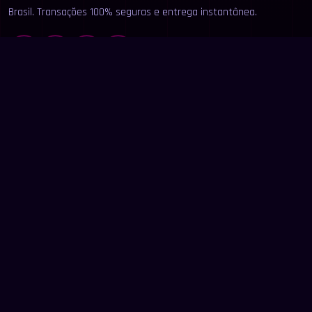
Brasil. Transações 100% seguras e entrega instantânea.
LINKS
Início
Categorias
Buscar
Anunciar
Contato
LEGAL
Termos de Uso