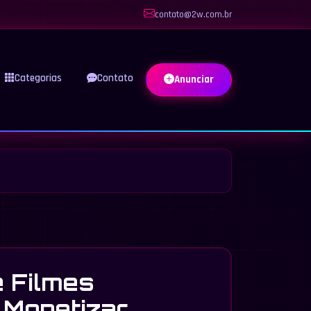
contato@2w.com.br
Categorias
Contato
Anunciar
 Filmes
 Monetizar