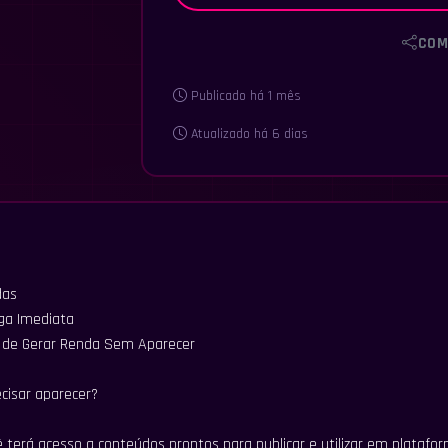
COM
Publicado há 1 mês
Atualizado há 6 dias
das
ega Imediata
 de Gerar Renda Sem Aparecer
cisar aparecer?
 terá acesso a conteúdos prontos para publicar e utilizar em platafo