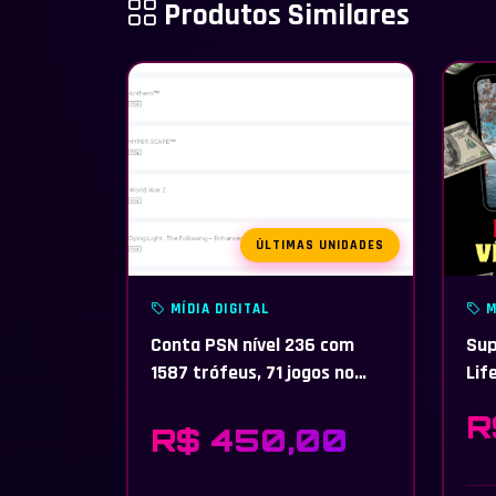
Produtos Similares
ÚLTIMAS UNIDADES
MÍDIA DIGITAL
M
Conta PSN nível 236 com
Sup
1587 trófeus, 71 jogos no
Lif
total, alguns não listados aí
R
R$ 450,00