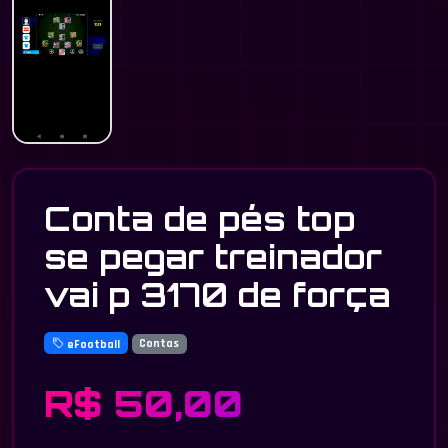
Conta de pés top
se pegar treinador
vai p 3170 de força
eFootball
Contas
R$ 50,00