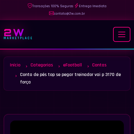
Transações 100% Seguras
|
Entrega Imediata
contato@2w.com.br
2W
MARKETPLACE
Início
Categorias
eFootball
Contas
Conta de pés top se pegar treinador vai p 3170 de
força