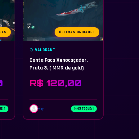
DES
ÚLTIMAS UNIDADES
VALORANT
Conta Faca Xenocaçador.
Prata 3. ( MMR de gold)
0
R$ 120,00
vny
E: 1
ESTOQUE: 1