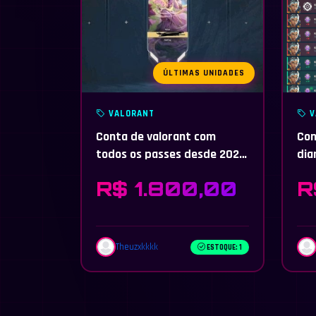
ÚLTIMAS UNIDADES
VALORANT
V
Conta de valorant com
Con
todos os passes desde 2025,
dia
Champions 2025, VCT 25 e
alt
R$ 1.800,00
R
26
Theuzxkkkk
ESTOQUE: 1