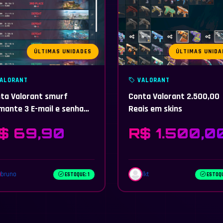
ÚLTIMAS UNIDADES
ÚLTIMAS UNIDA
ALORANT
VALORANT
ta Valorant smurf
Conta Valorant 2.500,00
mante 3 E-mail e senha
Reais em skins
eráveis MMR BOM
$ 69,90
R$ 1.500,0
bruno
lkt
ESTOQUE: 1
ESTOQU