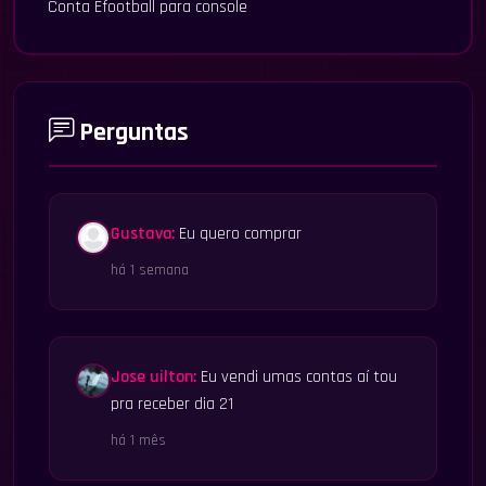
Conta Efootball para console
Perguntas
Gustavo:
Eu quero comprar
há 1 semana
Jose uilton:
Eu vendi umas contas aí tou
pra receber dia 21
há 1 mês