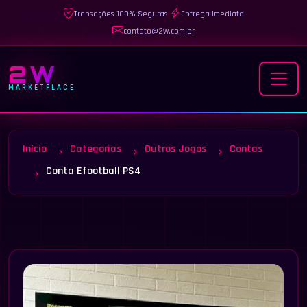
Transações 100% Seguras
|
Entrega Imediata
contato@2w.com.br
2W
MARKETPLACE
Início
Categorias
Outros Jogos
Contas
Conta Efootball PS4