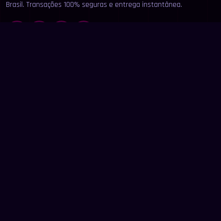
Brasil. Transações 100% seguras e entrega instantânea.
LINKS
Início
Categorias
Buscar
Anunciar
Contato
LEGAL
Termos de Uso
Privacidade