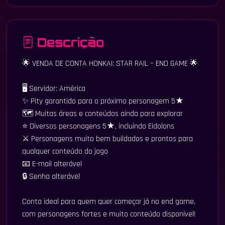
Descrição
🌟 VENDA DE CONTA HONKAI: STAR RAIL – END GAME 🌟
🖥️ Servidor: América
✨ Pity garantido para o próximo personagem 5★
🗺️ Muitas áreas e conteúdos ainda para explorar
⭐ Diversos personagens 5★, incluindo Eidolons
⚔️ Personagens muito bem buildados e prontos para
qualquer conteúdo do jogo
📧 E-mail alterável
🔒 Senha alterável
Conta ideal para quem quer começar já no end game,
com personagens fortes e muito conteúdo disponível!