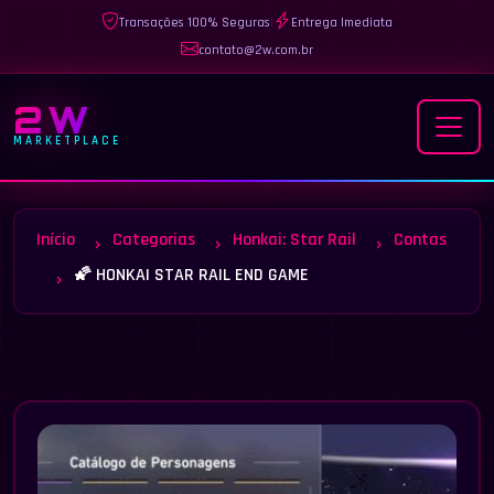
Transações 100% Seguras
|
Entrega Imediata
contato@2w.com.br
2W
MARKETPLACE
Início
Categorias
Honkai: Star Rail
Contas
🌠 HONKAI STAR RAIL END GAME