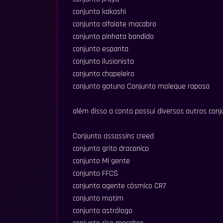
conjunto kakashi
conjunto alfaiate macabro
conjunto pinhata bandido
conjunto espanta
conjunto ilusionista
conjunto chapeleiro
conjunto gatuno Conjunto moleque raposa
além disso a conta possui diversos outros con
Conjunto assassins creed
conjunto grito draconico
conjunto Mi gente
conjunto FFCS
conjunto agente cósmico CR7
conjunto motim
conjunto astrólogo