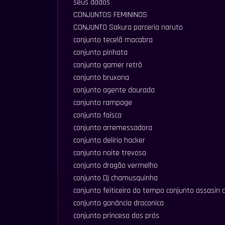
seus dados
CONJUNTOS FEMININOS
CONJUNTO Sakura parceria naruto
conjunto tecelã macabra
conjunto pinhata
conjunto gamer retrô
conjunto bruxona
conjunto agente dourada
conjunto rampage
conjunto faísca
conjunto arremessadora
conjunto delírio hacker
conjunto noite trevosa
conjunto dragão vermelho
conjunto Dj chamusquinha
conjunto feiticeira do tempo conjunto assasin 
conjunto ganância draconica
conjunto princesa dos prós