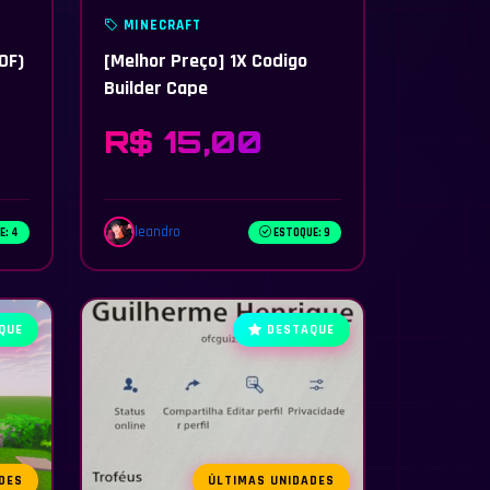
MINECRAFT
OF)
[Melhor Preço] 1X Codigo
Builder Cape
R$ 15,00
leandro
E: 4
ESTOQUE: 9
QUE
DESTAQUE
DES
ÚLTIMAS UNIDADES