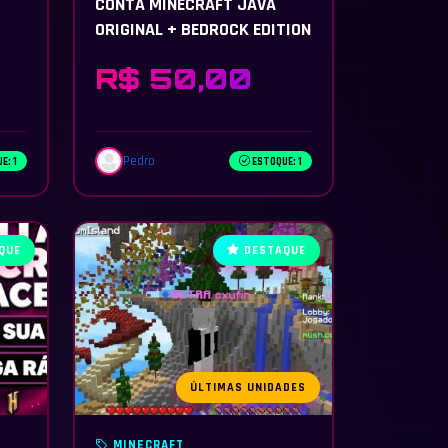
CONTA MINECRAFT JAVA
ORIGINAL + BEDROCK EDITION
R$ 50,00
Pedro
E: 1
ESTOQUE: 1
QUE
DESTAQUE
ÚLTIMAS UNIDADES
MINECRAFT