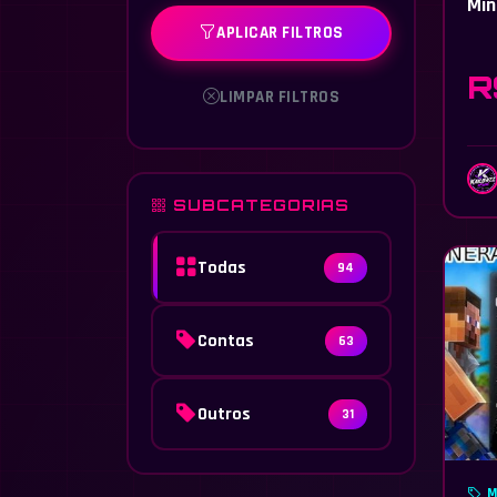
Min
APLICAR FILTROS
R
LIMPAR FILTROS
SUBCATEGORIAS
Todas
94
Contas
63
Outros
31
M