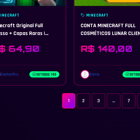
INECRAFT
MINECRAFT
ecraft Original Full
CONTA MINECRAFT FULL
sso + Capas Raras |
COSMÉTICOS LUNAR CLIE
antia 60 Dias | Melhor
FULL ACESSO
$ 64,90
R$ 140,00
ço
Evertonfns
Breno
ESTOQUE: 140
ESTOQU
1
2
3
...
7