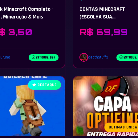
k Minecraft Completo -
CONTAS MINECRAFT
, Mineração & Mais
(ESCOLHA SUA
VERSÃO/HYPIXEL & MAIS)
$ 3,50
R$ 69,99
FULL ACESSO
Bruno
deathStuffs
ESTOQUE: 997
ESTOQUE:
DESTAQUE
ÚLTIMAS UNIDA