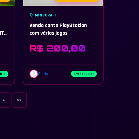
MINECRAFT
Vendo conta PlayStation
NT +
com vários jogos
R$ 200,00
Guizin
E: 1
ESTOQUE: 1
»
»»