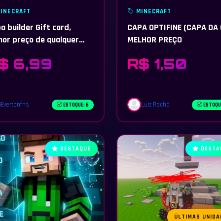
INECRAFT
MINECRAFT
a builder Gift card,
CAPA OPTIFINE (CAPA DA 
or preço de qualquer
MELHOR PREÇO
r!!
$ 6,99
R$ 1,50
Evertonfns
Luiz Rocha
ESTOQUE: 6
ESTOQU
DESTAQUE
DESTA
ÚLTIMAS UNIDA