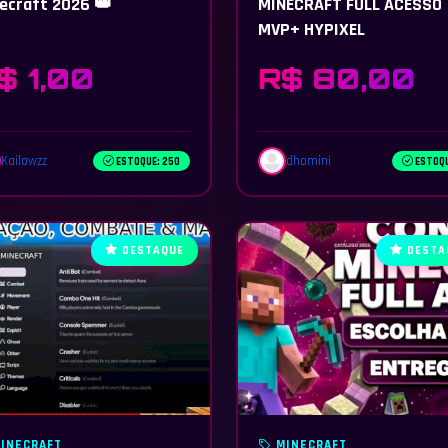
ecraft 2026 👑
MINECRAFT FULL ACESSO
MVP+ HYPIXEL
$ 1,00
R$ 80,00
Kailowzz
dhomini
ESTOQUE: 250
ESTOQU
DESTAQUE
DESTA
INECRAFT
MINECRAFT