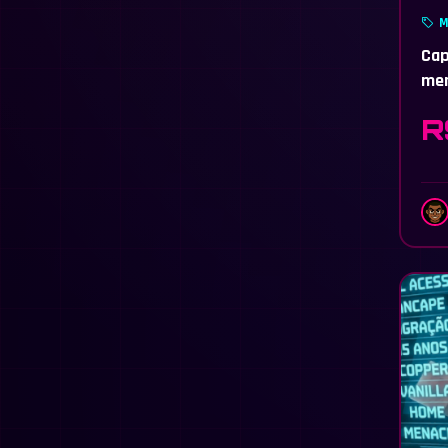
M
Cap
men
luga
R