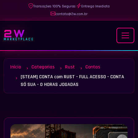
Transações 100% Seguras
|
Entrega Imediata
contato@2w.com.br
2W
MARKETPLACE
Início
Categorias
Rust
Contas
[STEAM] CONTA com RUST - FULL ACESSO - CONTA
SÓ SUA - 0 HORAS JOGADAS