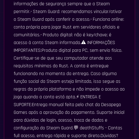
informações de segurança sempre que a Steam
permitir.• Steam Guard: recomendamos vincular/ativar
o Steam Guard após conferir o acesso.• Funciona online:
conta própria para jogar Rust em servidores oficiais e
comunitários.• Produto digital: não é key/chave; é
acesso à conta Steam informada.⚠️ INFORMAÇÕES
IMPORTANTES:Produto digital para PC, sem envio físico.
Certifique-se de que seu computador atende aos
requisitos mínimos do Rust. A conta é entregue
funcionando no momento da entrega. Caso alguma
função social da Steam esteja limitada, isso segue as
regras da própria plataforma e não impede o acesso ao
jogo quando a conta está apta.⚡ ENTREGA E
SUPORTE:Entrega manual feita pelo chat da Desapego
Games após a aprovação do pagamento. Suporte inicial
para dúvidas de login, acesso, troca de dados e
configuração do Steam Guard.💬 deathStuffs - Contas
full acesso, entrega rápida e suporte direto.Dúvidas?