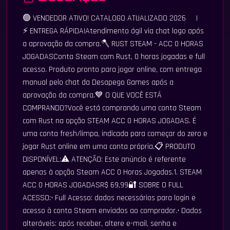
🟢 VENDEDOR ATIVO! CATALOGO ATUALIZADO 2026 |
⚡ ENTREGA RÁPIDA!Atendimento ágil via chat logo após
a aprovação da compra.🪓 RUST STEAM - ACC 0 HORAS
JOGADASConta Steam com Rust, 0 horas jogadas e full
acesso. Produto pronto para jogar online, com entrega
manual pelo chat da Desapego Games após a
aprovação da compra.💙 O QUE VOCÊ ESTÁ
COMPRANDO?Você está comprando uma conta Steam
com Rust na opção STEAM ACC 0 HORAS JOGADAS. É
uma conta fresh/limpa, indicada para começar do zero e
jogar Rust online em uma conta própria.📋 PRODUTO
DISPONÍVEL:⚠️ ATENÇÃO: Este anúncio é referente
apenas à opção Steam ACC 0 Horas Jogadas.1. STEAM
ACC 0 HORAS JOGADASR$ 69,99🔐 SOBRE O FULL
ACESSO:• Full Acesso: dados necessários para login e
acesso à conta Steam enviados ao comprador.• Dados
alteráveis: após receber, altere e-mail, senha e