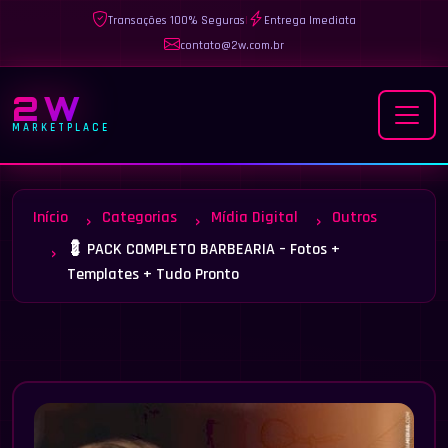
Transações 100% Seguras
|
Entrega Imediata
contato@2w.com.br
2W
MARKETPLACE
Início
Categorias
Mídia Digital
Outros
💈 PACK COMPLETO BARBEARIA – Fotos +
Templates + Tudo Pronto