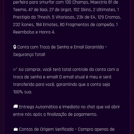
perfeira para smurfar com 130 Champs, Maestria 81 de
Teemo, 47 de Ilaoi, 27 de Urgot, 102 Skins, 2 Ultimates, 1
Prestigio do Thresh, 5 Vitoriosas, 23k de EA, 129 Cromas,
232 Ícones, 184 Emotes, 80 Fragmentos de campeão, 1
Reembolso e Honra 4.
🔒 Conta com Troca de Senha e Email Garantida –
Segurança Total!
✅ Ao comprar, você terá total controle da conta com a
troca de senha e email! O email atual é meu e será
transferido para você, garantindo que a conta seja
100% sua.
🚚 Entrega Automática e Imediata no chat que vai abrir
entre nós após a finalização de pagamento.
💼 Contas de Origem Verificada – Compro apenas de