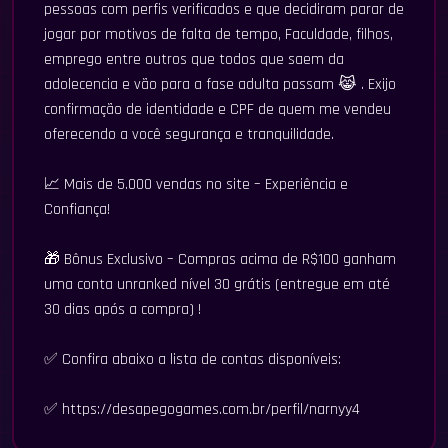
pessoas com perfis verificados e que decidiram parar de
jogar por motivos de falta de tempo, Faculdade, filhos,
emprego entre outros que todos que saem da
adolecencia e vão para a fase adulta passam 😹 . Exijo
confirmação de identidade e CPF de quem me vendeu
oferecendo a você segurança e tranquilidade.
📈 Mais de 5.000 vendas no site – Experiência e
Confiança!
🎁 Bônus Exclusivo – Compras acima de R$100 ganham
uma conta unranked nível 30 grátis (entregue em até
30 dias após a compra) !
✅ Confira abaixo a lista de contas disponíveis:
✅ https://desapegogames.com.br/perfil/narnyy4