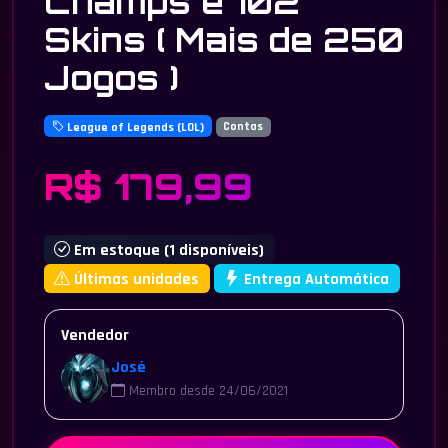
Champs e 102
Skins ( Mais de 250
Jogos )
League of Legends (LOL)
Contas
R$ 179,99
Em estoque (1 disponíveis)
Últimas unidades
Entrega Automática
Vendedor
José
Membro desde 24/06/2021