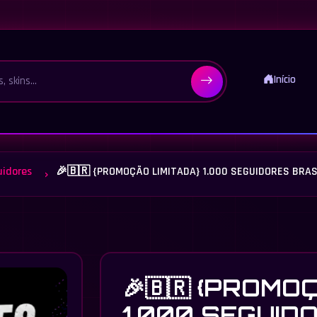
Início
idores
🎉🇧🇷 {PROMOÇÃO LIMITADA} 1.000 SEGUIDORES BRA
🎉🇧🇷 {PROMO
1.000 SEGUID