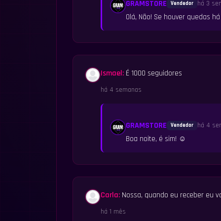
GRAMSTORE
há 3 se
Vendedor
Olá, Não! Se houver quedas há
Ismael:
É 1000 seguidores
há 4 semanas
GRAMSTORE
há 4 s
Vendedor
Boa noite, é sim! ☺️
Carla:
Nossa, quando eu receber eu v
há 1 mês