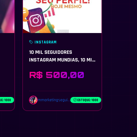
INSTAGRAM
10 MIL SEGUIDORES
INSTAGRAM MUNDIAS, 10 MIL
CURTIDAS E 10 MIL
R$ 500,00
VISUALIZAÇÕES
mmarketingsegui...
E: 1000
ESTOQUE: 1000