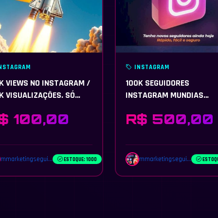
NSTAGRAM
INSTAGRAM
K VIEWS NO INSTAGRAM /
100K SEGUIDORES
K VISUALIZAÇÕES. SÓ
INSTAGRAM MUNDIAS
E / POSSO DIVIDIR NO
PREMIUM ENTREGO EM 16
$ 100,00
R$ 500,00
FIL
MINUTOS PERMANENTES
mmarketingsegui...
mmarketingsegui...
ESTOQUE: 1000
ESTOQU