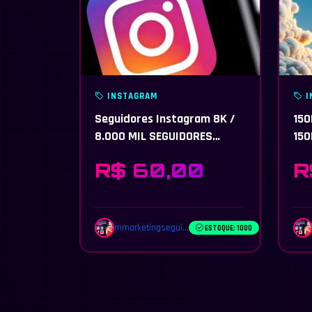
INSTAGRAM
I
Seguidores Instagram 8K /
150
8.000 MIL SEGUIDORES
150
MUNDIAIS ENTREGO EM 16
HOJ
R$ 60,00
R
MINUTOS
PER
mmarketingsegui...
ESTOQUE: 1000