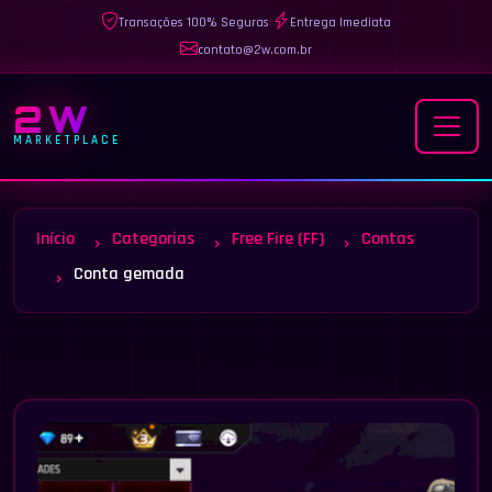
Transações 100% Seguras
|
Entrega Imediata
contato@2w.com.br
2W
MARKETPLACE
Início
Categorias
Free Fire (FF)
Contas
Conta gemada