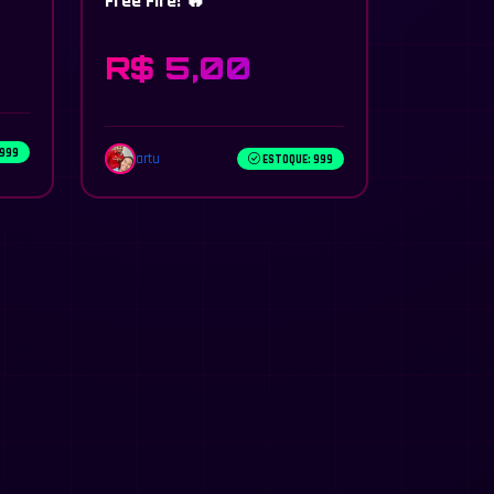
Free Fire! 🔥
R$ 5,00
9999
artu
ESTOQUE: 999