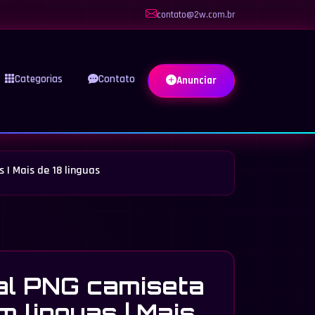
contato@2w.com.br
Categorias
Contato
Anunciar
 | Mais de 18 linguas
al PNG camiseta
m linguas | Mais