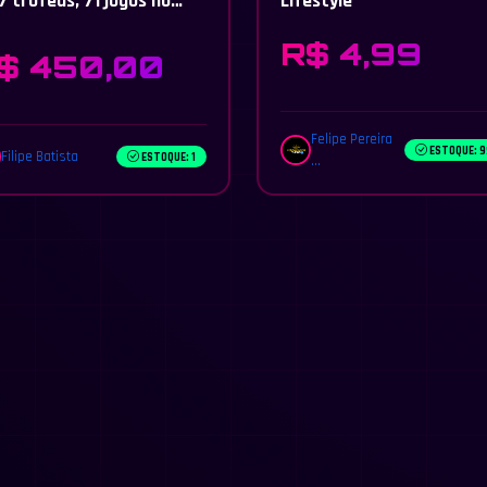
7 trófeus, 71 jogos no
Lifestyle
al, alguns não listados aí
R$ 4,99
$ 450,00
Felipe Pereira
ESTOQUE: 
Filipe Batista
ESTOQUE: 1
...