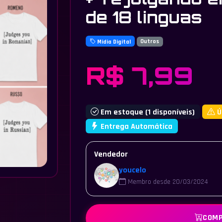
de 18 linguas
Mídia Digital
Outros
R$ 7,99
Em estoque (1 disponíveis)
Ú
Entrega Automática
Vendedor
youcelo
Membro desde 20/03/2024
COMP