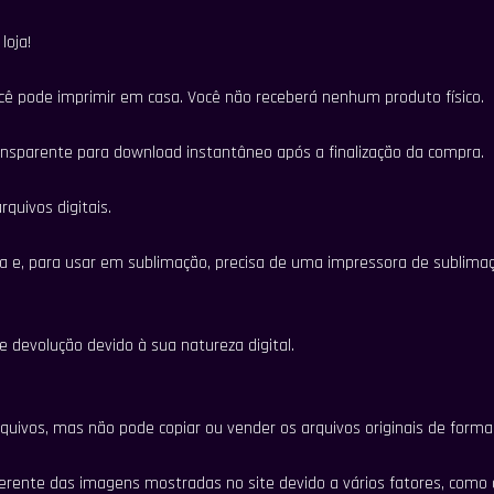
loja!
cê pode imprimir em casa. Você não receberá nenhum produto físico.
ansparente para download instantâneo após a finalização da compra.
quivos digitais.
ra e, para usar em sublimação, precisa de uma impressora de sublima
e devolução devido à sua natureza digital.
uivos, mas não pode copiar ou vender os arquivos originais de forma 
ferente das imagens mostradas no site devido a vários fatores, como 