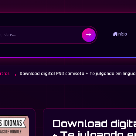
Início
utros
Download digital PNG camiseta + Te julgando em linguas
Download digit
+ Te julgando e