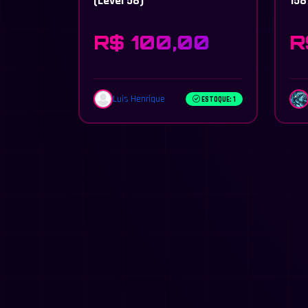
(Level 58)
158
tot
R$ 100,00
R
Luis Henrique
ESTOQUE: 1