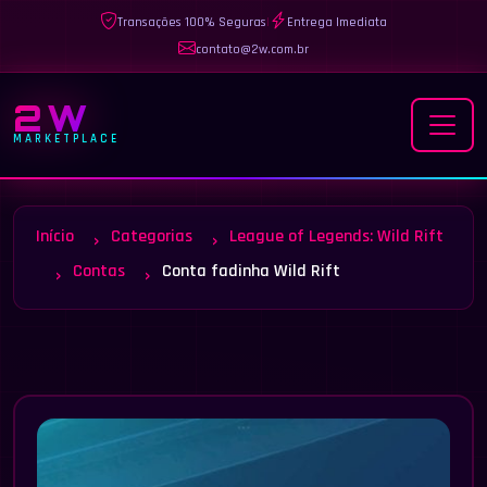
Transações 100% Seguras
|
Entrega Imediata
contato@2w.com.br
2W
MARKETPLACE
Início
Categorias
League of Legends: Wild Rift
Contas
Conta fadinha Wild Rift