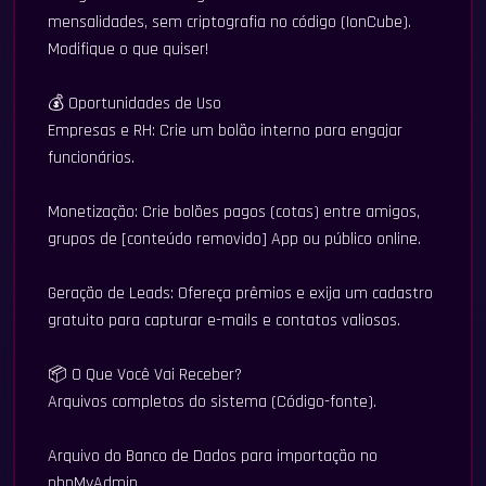
mensalidades, sem criptografia no código (IonCube).
Modifique o que quiser!
💰 Oportunidades de Uso
Empresas e RH: Crie um bolão interno para engajar
funcionários.
Monetização: Crie bolões pagos (cotas) entre amigos,
grupos de [conteúdo removido] App ou público online.
Geração de Leads: Ofereça prêmios e exija um cadastro
gratuito para capturar e-mails e contatos valiosos.
📦 O Que Você Vai Receber?
Arquivos completos do sistema (Código-fonte).
Arquivo do Banco de Dados para importação no
phpMyAdmin