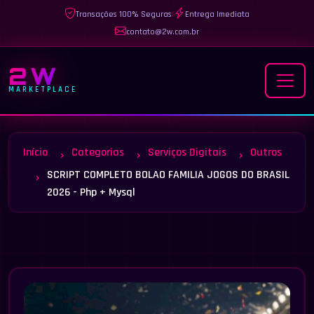
Transações 100% Seguras
|
Entrega Imediata
contato@2w.com.br
2W
MARKETPLACE
Início
Categorias
Serviços Digitais
Outros
SCRIPT COMPLETO BOLAO FAMILIA JOGOS DO BRASIL
2026 - Php + Mysql