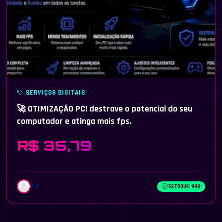
SERVIÇOS DIGITAIS
🚀 OTIMIZAÇÃO PC! destrave o potencial do seu
computador e atinga mais fps.
R$ 35,79
Thz
ESTOQUE: 999