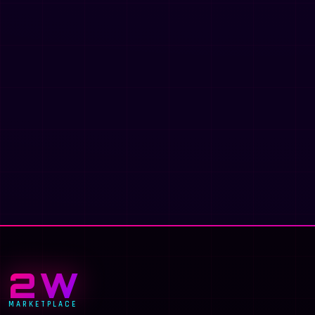
2W
MARKETPLACE