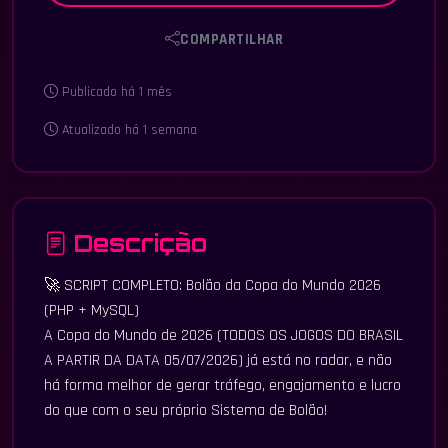
COMPARTILHAR
Publicado há 1 mês
Atualizado há 1 semana
Descrição
🚀 SCRIPT COMPLETO: Bolão da Copa do Mundo 2026
(PHP + MySQL)
A Copa do Mundo de 2026 (TODOS OS JOGOS DO BRASIL
A PARTIR DA DATA 05/07/2026) já está no radar, e não
há forma melhor de gerar tráfego, engajamento e lucro
do que com o seu próprio Sistema de Bolão!