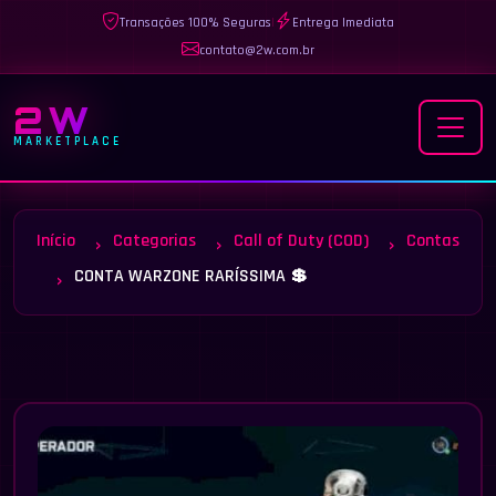
Transações 100% Seguras
|
Entrega Imediata
contato@2w.com.br
2W
MARKETPLACE
Início
Categorias
Call of Duty (COD)
Contas
CONTA WARZONE RARÍSSIMA 💲