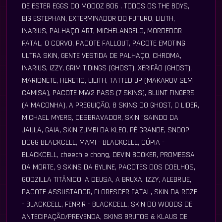
DE ESTER EGGS DO MODOZ BO6 . TODOS OS THE BOYS,
BIG ESTEPHAN, EXTERMINADOR DO FUTURO, LILITH,
INARIUS, PALHAÇO ART, MICHELANGELO, MORDEDOR
FATAL, O CORVO, PACOTE FALLOUT, PACOTE EMOTING
ULTRA SKIN, GENTE VESTIDA DE PALHAÇO, CHROMA,
INARIUS, IZZY, GRIM TIDINGS (GHOST), XERIFÃO (GHOST),
MARIONETE, HERETIC, LILITH, TATTED UP (MAKAROV SEM
CAMISA), PACOTE MW2 PASS (7 SKINS), BLUNT FINGERS
(A MACONHA), A PREGUIÇÃO, 8 SKINS DO GHOST, O LIDER,
MICHAEL MYERS, DESBRAVADOR, SKIN "SAINDO DA
JAULA, GAIA, SKIN ZUMBI DA KLEO, PÉ GRANDE, SNOOP
DOGG BLACKCELL, MAMI - BLACKCELL, CÓPIA -
BLACKCELL, cheech e chong, DEVIN BOOKER, PROMESSA
DA MORTE, 9 SKINS DA BYLINE, PACOTES DOS COELHOS,
GODZILLA TITÂNICO, A DEUSA, A BRUXA, IZZY, ALEBRIJE,
PACOTE ASSUSTADOR, FLORESCER FATAL, SKIN DA ROZE
- BLACKCELL, FENRIR - BLACKCELL, SKIN DO WOODS DE
ANTECIPAÇÃO/PREVENDA, SKINS BRUTOS & KLAUS DE