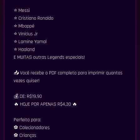
⭐ Messi
⭐ Cristiano Ronaldo
⭐ Mbappé
⭐ Vinícius Jr
⭐ Lamine Yamal
⭐ Haaland
E MUITAS outras Legends especiais!
📥 Você recebe o PDF completo para imprimir quantas
vezes quiser!
💰 DE: R$19,90
🔥 HOJE POR APENAS R$4,30 🔥
Perfeito para:
⚽ Colecionadores
⚽ Crianças