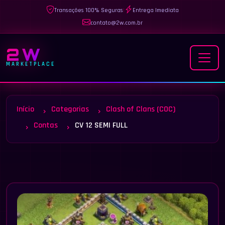
Transações 100% Seguras
|
Entrega Imediata
contato@2w.com.br
2W
MARKETPLACE
Início
Categorias
Clash of Clans (COC)
Contas
CV 12 SEMI FULL