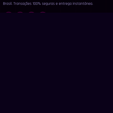
Brasil. Transações 100% seguras e entrega instantânea.
LINKS
Início
Categorias
Buscar
Anunciar
Contato
LEGAL
Termos de Uso
Privacidade