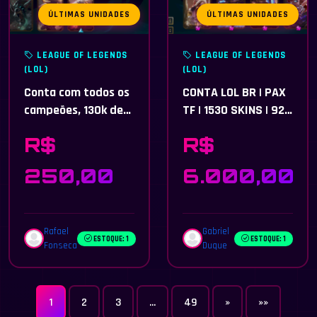
ÚLTIMAS UNIDADES
ÚLTIMAS UNIDADES
LEAGUE OF LEGENDS
LEAGUE OF LEGENDS
(LOL)
(LOL)
Conta com todos os
CONTA LOL BR | PAX
campeões, 130k de
TF | 1530 SKINS | 92
essência azul
PRESTÍGIO | 6
R$
R$
disponíveis,
ULTIMATE | 323
unranked
CROMAS
250,00
6.000,00
Rafael
Gabriel
ESTOQUE: 1
ESTOQUE: 1
Fonseca
Duque
1
2
3
...
49
»
»»