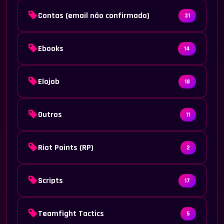
Contas (email não confirmado)
31
Ebooks
14
Elojob
18
Outros
11
Riot Points (RP)
2
Scripts
17
Teamfight Tactics
5