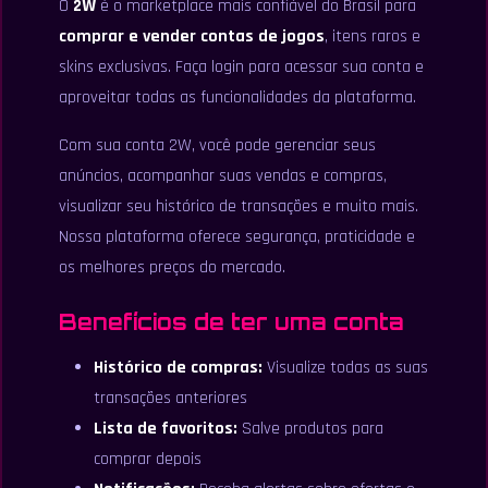
O
2W
é o marketplace mais confiável do Brasil para
comprar e vender contas de jogos
, itens raros e
skins exclusivas. Faça login para acessar sua conta e
aproveitar todas as funcionalidades da plataforma.
Com sua conta 2W, você pode gerenciar seus
anúncios, acompanhar suas vendas e compras,
visualizar seu histórico de transações e muito mais.
Nossa plataforma oferece segurança, praticidade e
os melhores preços do mercado.
Benefícios de ter uma conta
Histórico de compras:
Visualize todas as suas
transações anteriores
Lista de favoritos:
Salve produtos para
comprar depois