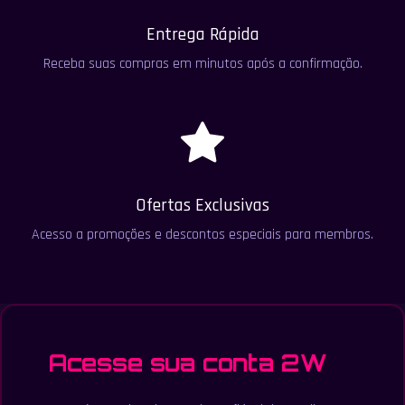
Entrega Rápida
Receba suas compras em minutos após a confirmação.
Ofertas Exclusivas
Acesso a promoções e descontos especiais para membros.
Acesse sua conta 2W