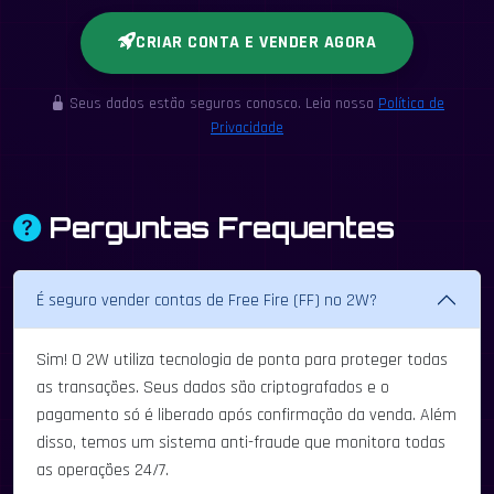
CRIAR CONTA E VENDER AGORA
Seus dados estão seguros conosco. Leia nossa
Política de
Privacidade
Perguntas Frequentes
É seguro vender contas de Free Fire (FF) no 2W?
Sim! O 2W utiliza tecnologia de ponta para proteger todas
as transações. Seus dados são criptografados e o
pagamento só é liberado após confirmação da venda. Além
disso, temos um sistema anti-fraude que monitora todas
as operações 24/7.