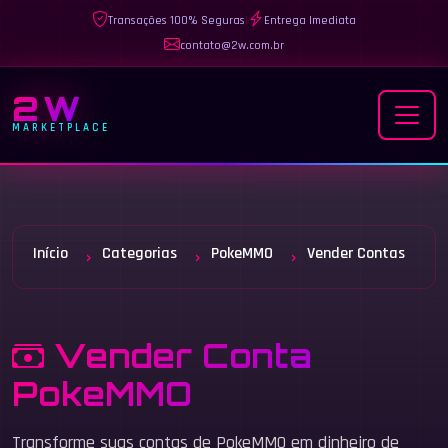
Transações 100% Seguras
|
Entrega Imediata
contato@2w.com.br
2W
MARKETPLACE
Início
Categorias
PokeMMO
Vender Contas
Vender Conta
PokeMMO
Transforme suas contas de PokeMMO em dinheiro de