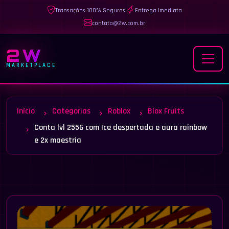
Transações 100% Seguras
|
Entrega Imediata
contato@2w.com.br
2W
MARKETPLACE
Início
Categorias
Roblox
Blox Fruits
Conta lvl 2556 com Ice despertada e aura rainbow
e 2x maestria