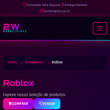
Transações 100% Seguras
|
Entrega Imediata
contato@2w.com.br
2W
MARKETPLACE
Início
Categorias
Roblox
Roblox
Explore nossa seleção de produtos
COMPRAR
VENDER