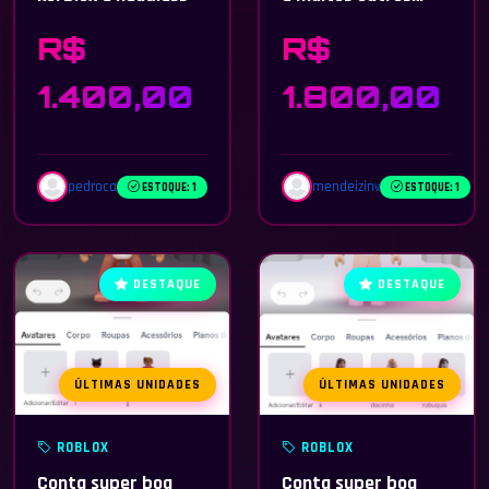
jogos upados na
R$
R$
conta
1.400,00
1.800,00
pedroca
mendeizinv
ESTOQUE: 1
ESTOQUE: 1
DESTAQUE
DESTAQUE
ÚLTIMAS UNIDADES
ÚLTIMAS UNIDADES
ROBLOX
ROBLOX
Conta super boa
Conta super boa