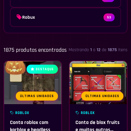
Robux
53
1875 produtos encontrados
Mostrando
1
a
12
de
1875
itens
DESTAQUE
ÚLTIMAS UNIDADES
ÚLTIMAS UNIDADES
ROBLOX
ROBLOX
Conta roblox com
Conta de blox fruits
korblox e headless
e muitos outros