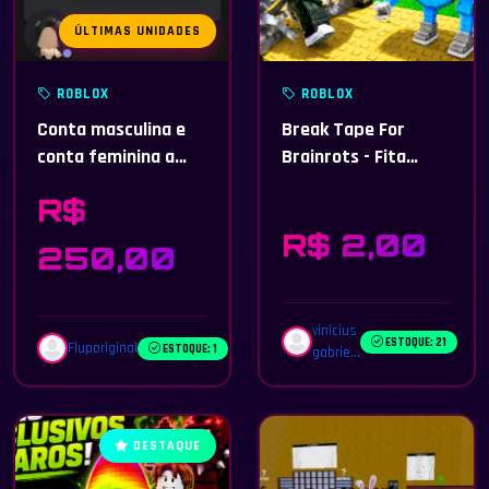
ÚLTIMAS UNIDADES
ROBLOX
ROBLOX
Conta masculina e
Break Tape For
conta feminina a
Brainrots - Fita
venda
Adesiva para
R$
Brainrots
R$ 2,00
250,00
vinicius
ESTOQUE: 21
Fluporiginal
ESTOQUE: 1
gabrie...
DESTAQUE