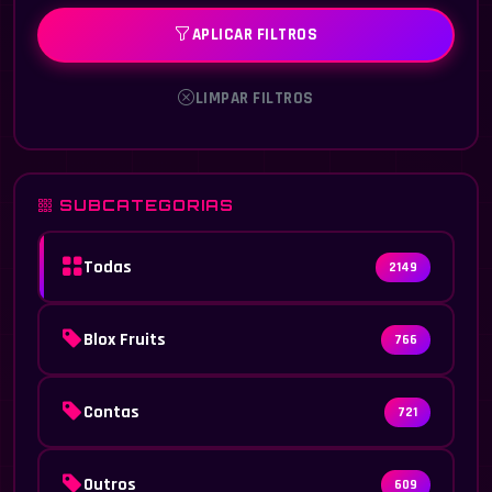
APLICAR FILTROS
LIMPAR FILTROS
SUBCATEGORIAS
Todas
2149
Blox Fruits
766
Contas
721
Outros
609