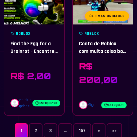
ÚLTIMAS UNIDADES
ROBLOX
ROBLOX
Find the Egg for a
Conta de Roblox
Brainrot - Encontre
com muita coisa boa
o Ovo para uma
no blox frutis
R$
Podridão Cerebral
R$ 2,00
200,00
vinicius
ESTOQUE: 20
Miguel
ESTOQUE: 1
gabrie...
1
2
3
...
157
»
»»