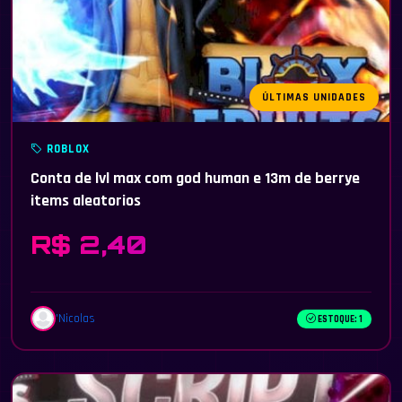
ÚLTIMAS UNIDADES
ROBLOX
Conta de lvl max com god human e 13m de berrye
items aleatorios
R$ 2,40
'Nicolas
ESTOQUE: 1