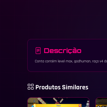
Descrição
Conta contém level max, godhuman, raça v4 da g
Produtos Similares