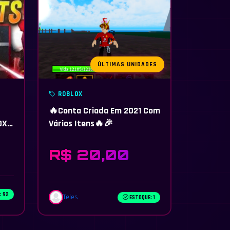
ÚLTIMAS UNIDADES
ROBLOX
🔥Conta Criada Em 2021 Com
OX
Vários Itens🔥🎉
TI-
R$ 20,00
: 92
Teles
ESTOQUE: 1