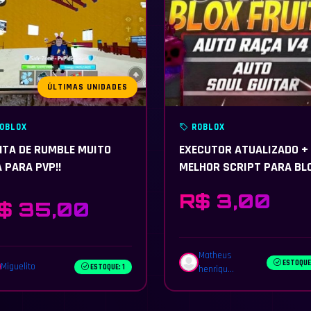
ÚLTIMAS UNIDADES
OBLOX
ROBLOX
TA DE RUMBLE MUITO
EXECUTOR ATUALIZADO +
 PARA PVP!!
MELHOR SCRIPT PARA BL
FRUITS PEGANDO TUDO AN
R$ 3,00
RESET
$ 35,00
Matheus
ESTOQUE
Miguelito
ESTOQUE: 1
henriqu...