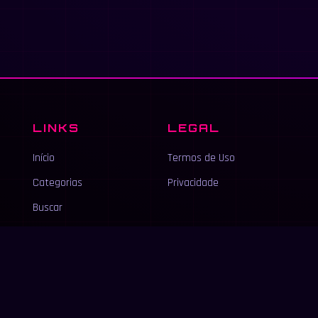
LINKS
LEGAL
Início
Termos de Uso
Categorias
Privacidade
Buscar
Anunciar
Contato