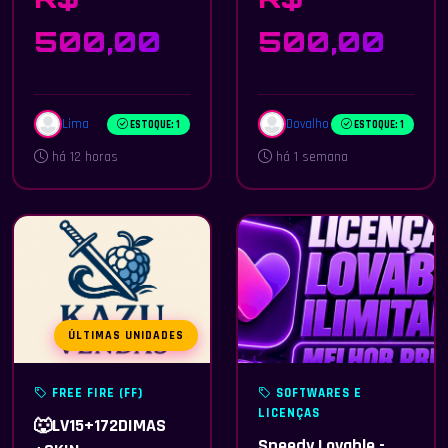
500,00
500,00
Lima
Dovalho
ESTOQUE: 1
ESTOQUE: 1
há 12 horas
há 1 semana
ÚLTIMAS UNIDADES
FREE FIRE (FF)
SOFTWARES E
LICENÇAS
🐺LV15+172DIMAS
Speedy Lovable -