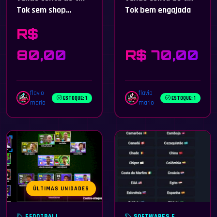
Tok sem shop
Tok bem engajada
liberado
R$
80,00
R$ 70,00
flavio
flavio
ESTOQUE: 1
ESTOQUE: 1
mario
mario
ÚLTIMAS UNIDADES
EFOOTBALL
SOFTWARES E