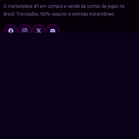
O marketplace #1 em compra e venda de contas de jogos no
Brasil. Transações 100% seguras e entrega instantânea.
LINKS
Início
Categorias
Buscar
Anunciar
Contato
LEGAL
Termos de Uso