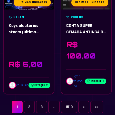
ÚLTIMAS UNIDADES
ÚLTIMAS UNIDADES
STEAM
ROBLOX
Keys aleatórias
CONTA SUPER
steam (último
GEMADA ANTINGA DE
estoque)
ROBLOX 2008
R$
100,00
R$ 5,00
Ryan
veloso
ESTOQUE: 1
Pauliiiiiin
ESTOQUE: 2
de ...
1
2
3
...
1519
»
»»