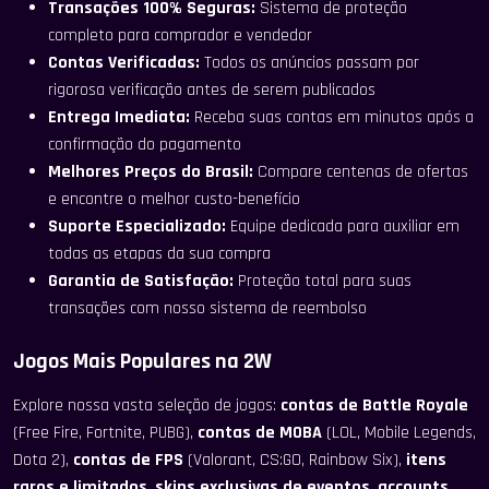
Transações 100% Seguras:
Sistema de proteção
completo para comprador e vendedor
Contas Verificadas:
Todos os anúncios passam por
rigorosa verificação antes de serem publicados
Entrega Imediata:
Receba suas contas em minutos após a
confirmação do pagamento
Melhores Preços do Brasil:
Compare centenas de ofertas
e encontre o melhor custo-benefício
Suporte Especializado:
Equipe dedicada para auxiliar em
todas as etapas da sua compra
Garantia de Satisfação:
Proteção total para suas
transações com nosso sistema de reembolso
Jogos Mais Populares na 2W
Explore nossa vasta seleção de jogos:
contas de Battle Royale
(Free Fire, Fortnite, PUBG),
contas de MOBA
(LOL, Mobile Legends,
Dota 2),
contas de FPS
(Valorant, CS:GO, Rainbow Six),
itens
raros e limitados
,
skins exclusivas de eventos
,
accounts