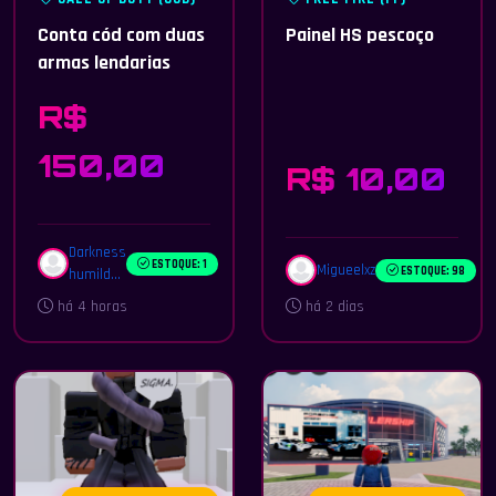
Conta cód com duas
Painel HS pescoço
armas lendarias
R$
150,00
R$ 10,00
Darkness
ESTOQUE: 1
Migueelxz
ESTOQUE: 98
humild...
há 4 horas
há 2 dias